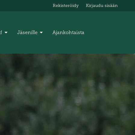
Rekisteröidy
Kirjaudu sisään
lf
Jäsenille
Ajankohtaista