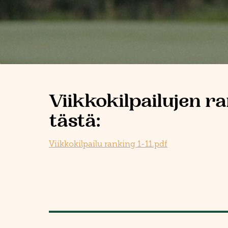
Viikkokilpailujen r
tästä:
Viikkokilpailu ranking 1-11.pdf