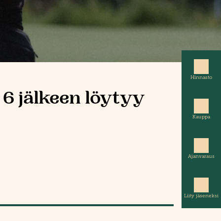
Hinnasto
 6 jälkeen löytyy
Kauppa
Ajanvaraus
Liity jäseneksi