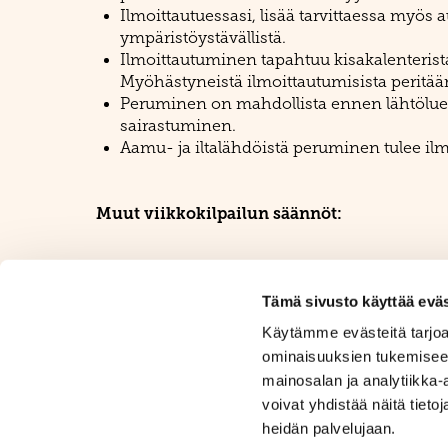
Ilmoittautuessasi, lisää tarvittaessa myös a
ympäristöystävällistä.
Ilmoittautuminen tapahtuu kisakalenteris
Myöhästyneistä ilmoittautumisista peritää
Peruminen on mahdollista ennen lähtöluette
sairastuminen.
Aamu- ja iltalähdöistä peruminen tulee ilmo
Muut viikkokilpailun säännöt:
Mikäli toimisto joutuu keskeyttämään kilpail
odotetaanko vai lopetetaanko kilpailu.
Tämä sivusto käyttää eväs
Kustakin osakilpailusta saa sijoituksen mukaan
Käytämme evästeitä tarjoa
lopulliseen tilanteeseen. Tasatilanteissa ratk
ominaisuuksien tukemisee
Pääpalkintoina jaetaan kummankin sarjan voittaj
mainosalan ja analytiikka
luovuttaa tai myydä eteenpäin. Seura ei lunast
voivat yhdistää näitä tietoja
heidän palvelujaan.