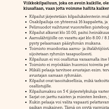
Viikkokilpailuun, joka on avoin kaikille, ol
kiusallaan, vaan jotta voimme hallita kaik
Kilpailut järjestetään kilpailukalenterin muk
Osakilpailuja on yhteensä 16 kappaletta, ja 
Pelimuodot vaihtuvat vuorotellen pistebogey
Kilpailut alkavat klo 10.00, paitsi heinäkuu
Aamulähtijöille on varattu ajat klo 8.00 / 8.10
pysty pelaamaan pääryhmän mukana.
Toimisto muodostaa aamu- ja iltalähtijöistä 
sijoitetaan ryhmiin tasapuolisesti.
Kilpailuun ei voi osallistua varaamalla itse
Toimisto ei myöskään huomioi toiveita pela
Mikäli pelaaja tarvitsee avustajan esim. te
avustajan samaan ryhmään.
Kilpailut ovat tasoituksellisia, mikä tarkoitt
osallistujille.
Kilpailumaksu on 5 € järjestelykuluja varte
Sarjat on jaettu naisten ja miesten kesken,
Kukin pelaaja voi valita vapaasti pelattavan
paikan mukainen. Tämä on syytä varmistaa e