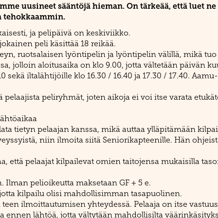
emme uusineet sääntöjä hieman. On tärkeää, että luet ne h
en tehokkaammin.
aisesti, ja pelipäivä on keskiviikko.
jokainen peli käsittää 18 reikää.
n, ruotsalaisen lyöntipelin ja lyöntipelin välillä, mikä tuo
ssa, jolloin aloitusaika on klo 9.00, jotta vältetään päivän
 sekä iltalähtijöille klo 16.30 / 16.40 ja 17.30 / 17.40. Aamu- 
pelaajista peliryhmät, joten aikoja ei voi itse varata etukäte
 lähtöaikaa
ta tietyn pelaajan kanssa, mikä auttaa ylläpitämään kilpail
rveyssyistä, niin ilmoita siitä Seniorikapteenille. Hän ohje
aa, että pelaajat kilpailevat omien taitojensa mukaisilla tasoi
n. Ilman pelioikeutta maksetaan GF + 5 e.
 jotta kilpailu olisi mahdollisimman tasapuolinen.
 teen ilmoittautumisen yhteydessä. Pelaaja on itse vastuussa
nnen lähtöä, jotta vältytään mahdollisilta väärinkäsityksi