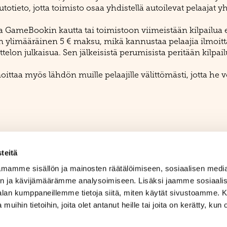
utotieto, jotta toimisto osaa yhdistellä autoilevat pelaajat
ta GameBookin kautta tai toimistoon viimeistään kilpailu
n ylimääräinen 5 € maksu, mikä kannustaa pelaajia ilmoit
lon julkaisua. Sen jälkeisistä perumisista peritään kilpail
ittaa myös lähdön muille pelaajille välittömästi, jotta he v
un esimerkiksi ukkosen tai rankkasateen vuoksi niin senior
teitä
 pisteitä, joita ylläpidetään ranking-taulukossa. 10 paras
mamme sisällön ja mainosten räätälöimiseen, sosiaalisen medi
aisee viimeisen osaottelun alempi tasoitus.
n ja kävijämäärämme analysoimiseen. Lisäksi jaamme sosiaali
alle lahjakortteja. Pienempiä palkintoja sitten seuraaville.
-alan kumppaneillemme tietoja siitä, miten käytät sivustoamme
a rahaa vastaan lahjakorttia takaisin.
 muihin tietoihin, joita olet antanut heille tai joita on kerätty, kun 