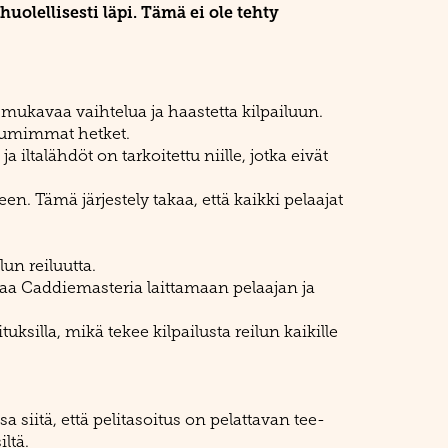
uolellisesti läpi. Tämä ei ole tehty
 mukavaa vaihtelua ja haastetta kilpailuun.
 kuumimmat hetket.
ja iltalähdöt on tarkoitettu niille, jotka eivät
en. Tämä järjestely takaa, että kaikki pelaajat
un reiluutta.
istaa Caddiemasteria laittamaan pelaajan ja
tuksilla, mikä tekee kilpailusta reilun kaikille
 siitä, että pelitasoitus on pelattavan tee-
ltä.