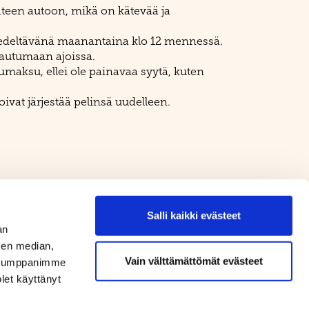
 yhteen autoon, mikä on kätevää ja
a edeltävänä maanantaina klo 12 mennessä.
tautumaan ajoissa.
umaksu, ellei ole painavaa syytä, kuten
oivat järjestää pelinsä uudelleen.
itoimikunnan jäsenillä on oikeus todeta
Salli kaikki evästeet
ta osakilpailua lasketaan kullekin mukaan
an
sen median,
Vain välttämättömät evästeet
 Mikäli ei itse käytä palkintoa, niin sen voi
. Kumppanimme
olet käyttänyt