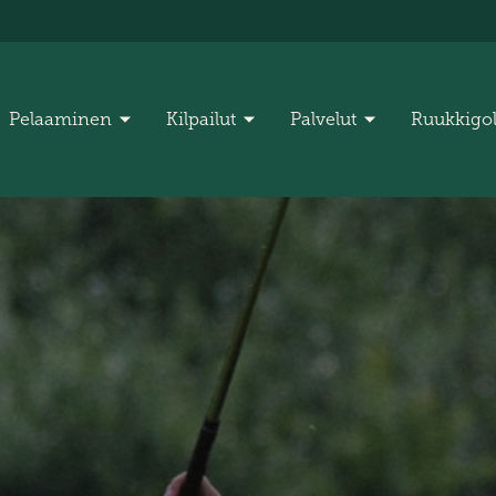
Pelaaminen
Kilpailut
Palvelut
Ruukkigo