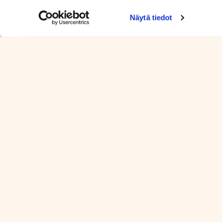
Kilpailun johtaja Pekka Seppänen puh. 0400 
Näytä tiedot