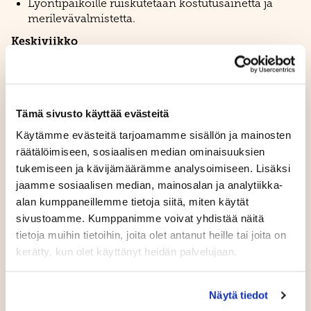
Lyöntipaikoille ruiskutetaan kostutusainetta ja
merilevävalmistetta.
Keskiviikko
Viheriöt groomerleikataan.
Viheriöille ruiskutetaan kasvunsääde.
Torstai
Tämä sivusto käyttää evästeitä
Viheriöiden ympäristöt apukylvetään.
Käytämme evästeitä tarjoamamme sisällön ja mainosten
Muuta
räätälöimiseen, sosiaalisen median ominaisuuksien
tukemiseen ja kävijämäärämme analysoimiseen. Lisäksi
Voikukkien torjuntaa tehdään aamuisin
jaamme sosiaalisen median, mainosalan ja analytiikka-
sääolosuhteiden salliessa.
alan kumppaneillemme tietoja siitä, miten käytät
Väylät 1–10 on ruiskutettu viime viikolla-
sivustoamme. Kumppanimme voivat yhdistää näitä
tietoja muihin tietoihin, joita olet antanut heille tai joita on
Kiitämme pelaajia ymmärryksestä ja toivotamme
kerätty, kun olet käyttänyt heidän palvelujaan.
mukavia kierroksia!
- Sami
Näytä tiedot