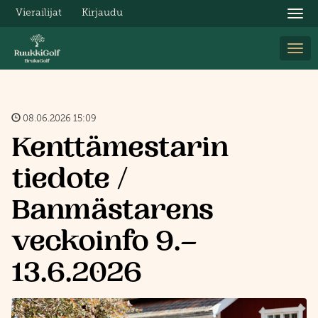
Vierailijat
Kirjaudu
Nav
Nav
08.06.2026 15:09
Kenttämestarin
tiedote /
Banmästarens
veckoinfo 9.–
13.6.2026