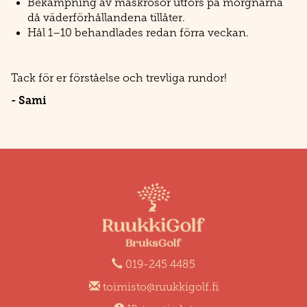
Bekämpning av maskrosor utförs på morgnarna
då väderförhållandena tillåter.
Hål 1–10 behandlades redan förra veckan.
Tack för er förståelse och trevliga rundor!
- Sami
019-245 4485
toimisto@ruukkigolf.fi