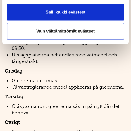
Banmästarens veckoinfo
Salli kaikki evästeet
9–13.6.2026
Vain välttämättömät evästeet
Tisdag
Driving rangen är stängd för klippning kl. 06.00–
09.30.
Utslagsplatserna behandlas med vätmedel och
tångextrakt.
Onsdag
Greenerna groomas.
Tillväxtreglerande medel appliceras på greenerna.
Torsdag
Gräsytorna runt greenerna sås in på nytt där det
behövs.
Övrigt