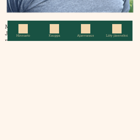
Mika "Ville" Vuorio,
​​​​​​​Jäsen
Hinnasto
Kauppa
Ajanvaraus
Liity jäseneksi
​​​​​​​p. 0500 2033 399