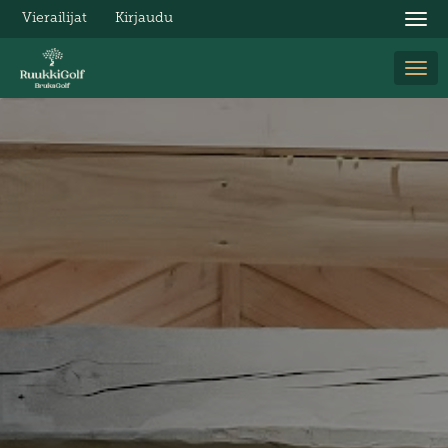
Vierailijat
Kirjaudu
Nav
Nav