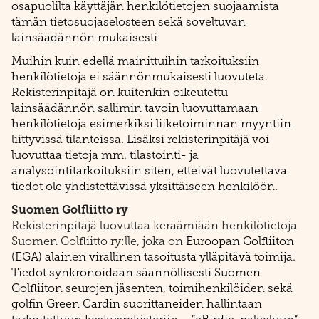
osapuolilta käyttäjän henkilötietojen suojaamista
tämän tietosuojaselosteen sekä soveltuvan
lainsäädännön mukaisesti
Muihin kuin edellä mainittuihin tarkoituksiin
henkilötietoja ei säännönmukaisesti luovuteta.
Rekisterinpitäjä on kuitenkin oikeutettu
lainsäädännön sallimin tavoin luovuttamaan
henkilötietoja esimerkiksi liiketoiminnan myyntiin
liittyvissä tilanteissa. Lisäksi rekisterinpitäjä voi
luovuttaa tietoja mm. tilastointi- ja
analysointitarkoituksiin siten, etteivät luovutettava
tiedot ole yhdistettävissä yksittäiseen henkilöön.
Suomen Golfliitto ry
Rekisterinpitäjä
luovuttaa keräämiään henkilötietoja
Suomen Golfliitto ry:lle, joka on
Euroopan Golfliiton
(EGA) alainen virallinen tasoitusta ylläpitävä toimija.
Tiedot synkronoidaan säännöllisesti Suomen
Golfliiton seurojen jäsenten, toimihenkilöiden sekä
golfin Green Cardin suorittaneiden hallintaan