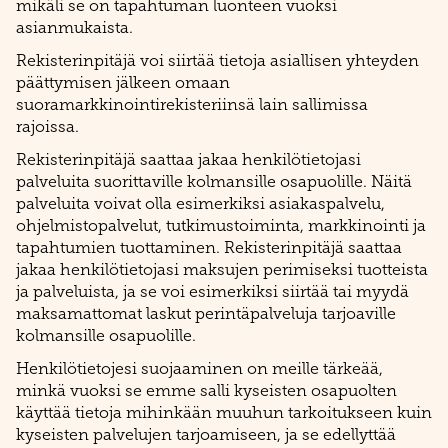
mikäli se on tapahtuman luonteen vuoksi
asianmukaista.
Rekisterinpitäjä voi siirtää tietoja asiallisen yhteyden
päättymisen jälkeen omaan
suoramarkkinointirekisteriinsä lain sallimissa
rajoissa.
Rekisterinpitäjä saattaa jakaa henkilötietojasi
palveluita suorittaville kolmansille osapuolille. Näitä
palveluita voivat olla esimerkiksi asiakaspalvelu,
ohjelmistopalvelut, tutkimustoiminta, markkinointi ja
tapahtumien tuottaminen. Rekisterinpitäjä saattaa
jakaa henkilötietojasi maksujen perimiseksi tuotteista
ja palveluista, ja se voi esimerkiksi siirtää tai myydä
maksamattomat laskut perintäpalveluja tarjoaville
kolmansille osapuolille.
Henkilötietojesi suojaaminen on meille tärkeää,
minkä vuoksi se emme salli kyseisten osapuolten
käyttää tietoja mihinkään muuhun tarkoitukseen kuin
kyseisten palvelujen tarjoamiseen, ja se edellyttää