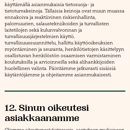
käyttämällä asianmukaisia tietosuoja- ja
tietoturvakeinoja. Tällaisia keinoja ovat muun muassa
ennakoiva ja reaktiivinen riskienhallinta,
palomuurien, salaustekniikoiden ja turvallisten
laitetilojen sekä kulunvalvonnan ja
turvallisuusjärjestelmien käyttö,
turvallisuussuunnittelu, hallittu käyttöoikeuksien
myöntäminen ja seuranta, henkilötietojen käsittelyyn
osallistuvan henkilöstön osaamisen varmistaminen
koulutuksilla ja arvioinneilla sekä alihankkijoiden
huolellinen valinta. Päivitämme jatkuvasti sisäisiä
käytäntöjämme ja ohjeitamme asianmukaisesti.​​​​​​​
12. Sinun oikeutesi
asiakkaanamme
Olemme sitoutuneet tietosuoja-asetuksen mukaiseen