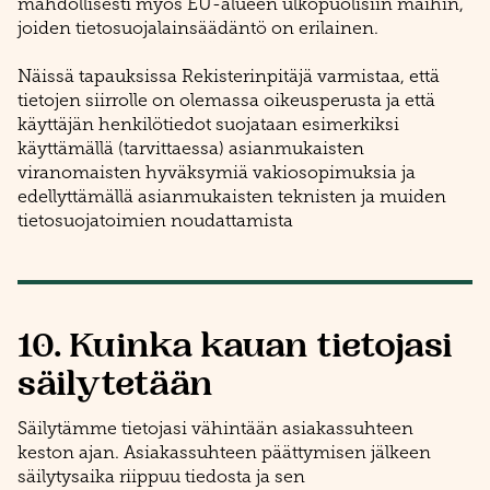
mahdollisesti myös EU-alueen ulkopuolisiin maihin,
joiden tietosuojalainsäädäntö on erilainen.
Näissä tapauksissa Rekisterinpitäjä varmistaa, että
tietojen siirrolle on olemassa oikeusperusta ja että
käyttäjän henkilötiedot suojataan esimerkiksi
käyttämällä (tarvittaessa) asianmukaisten
viranomaisten hyväksymiä vakiosopimuksia ja
edellyttämällä asianmukaisten teknisten ja muiden
tietosuojatoimien noudattamista
10. Kuinka kauan tietojasi
säilytetään
Säilytämme tietojasi vähintään asiakassuhteen
keston ajan. Asiakassuhteen päättymisen jälkeen
säilytysaika riippuu tiedosta ja sen