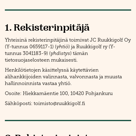
1. Rekisterinpitäjä
Yhteisinä rekisterinpitäjinä toimivat JC Ruukkigolf Oy
(Y-tunnus 0659117-1) (
yhtiö
) ja Ruukkigolf ry (Y-
tunnus 3041183-9) (
yhdistys
) tämän
tietosuojaselosteen mukaisesti.
Henkilötietojen käsittelyssä käytettävien
alihankkijoiden valinnasta, valvonnasta ja muusta
hallinnoinnista vastaa yhtiö.
Osoite: Hiekkamäentie 100, 10420 Pohjankuru
Sähköposti: toimisto@ruukkigolf.fi