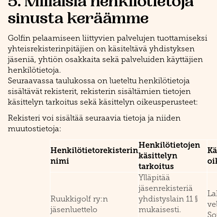
5. Millaisia henkilötietoja
sinusta keräämme
Golfin pelaamiseen liittyvien palvelujen tuottamiseksi
yhteisrekisterinpitäjien on käsiteltävä yhdistyksen
jäseniä, yhtiön osakkaita sekä palveluiden käyttäjien
henkilötietoja.
Seuraavassa taulukossa on lueteltu henkilötietoja
sisältävät rekisterit, rekisterin sisältämien tietojen
käsittelyn tarkoitus sekä käsittelyn oikeusperusteet:
Rekisteri voi sisältää seuraavia tietoja ja niiden
muutostietoja:
Henkilötietojen
Henkilötietorekisterin
Kä
käsittelyn
nimi
oi
tarkoitus
Ylläpitää
jäsenrekisteriä
La
Ruukkigolf ry:n
yhdistyslain 11 §
ve
jäsenluettelo
mukaisesti.
So