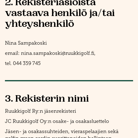
2. Rekisteriasioista
vastaava henkilö ja/tai
yhteyshenkilö
Nina Sampakoski
email: nina.sampakoski@ruukkigolf.fi
,
tel. 044 359 745
3. Rekisterin nimi
Ruukkigolf Ry:n jäsenrekisteri
JC Ruukkigolf Oy:n osake- ja osakasluettelo
Jäsen- ja osakassuhteiden, vieraspelaajien sekä