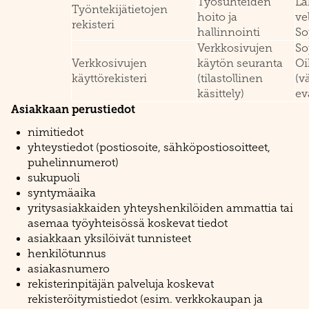
Työsuhteiden
La
Työntekijätietojen
hoito ja
ve
rekisteri
hallinnointi
So
Verkkosivujen
So
Verkkosivujen
käytön seuranta
Oi
käyttörekisteri
(tilastollinen
(v
käsittely)
ev
Asiakkaan perustiedot
nimitiedot
yhteystiedot (postiosoite, sähköpostiosoitteet,
puhelinnumerot)
sukupuoli
syntymäaika
yritysasiakkaiden yhteyshenkilöiden ammattia tai
asemaa työyhteisössä koskevat tiedot
asiakkaan yksilöivät tunnisteet
henkilötunnus
asiakasnumero
rekisterinpitäjän palveluja koskevat
rekisteröitymistiedot (esim. verkkokaupan ja