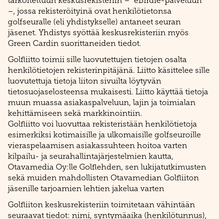
tarkoitettuun keskusrekisteriin – ”eBirdie-palveluun”
–, jossa rekisteröityinä ovat henkilötietonsa
golfseuralle (eli yhdistykselle) antaneet seuran
jäsenet. Yhdistys syöttää keskusrekisteriin myös
Green Cardin suorittaneiden tiedot.
Golfliitto toimii sille luovutettujen tietojen osalta
henkilötietojen rekisterinpitäjänä. Liitto käsittelee sille
luovutettuja tietoja liiton sivuilta löytyvän
tietosuojaselosteensa mukaisesti. Liitto käyttää tietoja
muun muassa asiakaspalveluun, lajin ja toimialan
kehittämiseen sekä markkinointiin.
Golfliitto voi luovuttaa rekisteristään henkilötietoja
esimerkiksi kotimaisille ja ulkomaisille golfseuroille
vieraspelaamisen asiakassuhteen hoitoa varten
kilpailu- ja seurahallintajärjestelmien kautta,
Otavamedia Oy:lle Golflehden, sen lukijatutkimusten
sekä muiden mahdollisten Otavamedian Golfliiton
jäsenille tarjoamien lehtien jakelua varten
Golfliiton keskusrekisteriin toimitetaan vähintään
seuraavat tiedot: nimi, syntymäaika (henkilötunnus),