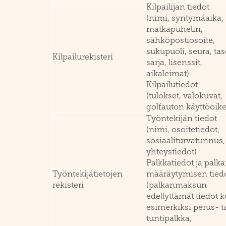
Kilpailijan tiedot
(nimi, syntymäaika,
matkapuhelin,
sähköpostiosoite,
sukupuoli, seura, tas
Kilpailurekisteri
sarja, lisenssit,
aikaleimat)
Kilpailutiedot
(tulokset, valokuvat,
golfauton käyttöoik
Työntekijän tiedot
(nimi, osoitetiedot,
sosiaaliturvatunnus,
yhteystiedot)
Palkkatiedot ja palk
Työntekijätietojen
määräytymisen tied
rekisteri
(palkanmaksun
edellyttämät tiedot 
esimerkiksi perus- t
tuntipalkka,