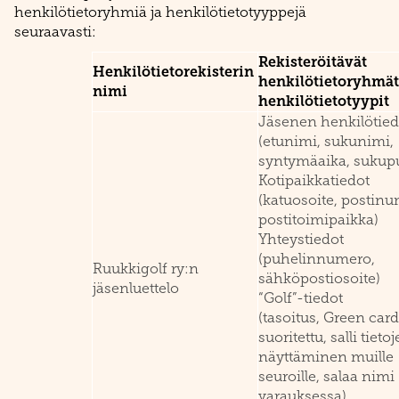
henkilötietoryhmiä ja henkilötietotyyppejä
seuraavasti:
Rekisteröitävät
Henkilötietorekisterin
henkilötietoryhmät
nimi
henkilötietotyypit
Jäsenen henkilötied
(etunimi, sukunimi,
syntymäaika, sukupu
Kotipaikkatiedot
(katuosoite, postinu
postitoimipaikka)
Yhteystiedot
(puhelinnumero,
Ruukkigolf ry:n
sähköpostiosoite)
jäsenluettelo
“Golf”-tiedot
(tasoitus, Green card
suoritettu, salli tieto
näyttäminen muille
seuroille, salaa nimi
varauksessa)