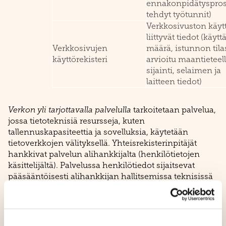
ennakonpidätysprose
tehdyt työtunnit)
Verkkosivuston käyt
liittyvät tiedot (käytt
Verkkosivujen
määrä, istunnon tilas
käyttörekisteri
arvioitu maantieteel
sijainti, selaimen ja
laitteen tiedot)
Verkon yli tarjottavalla palvelulla
tarkoitetaan palvelua,
jossa tietoteknisiä resursseja, kuten
tallennuskapasiteettia ja sovelluksia, käytetään
tietoverkkojen välityksellä. Yhteisrekisterinpitäjät
hankkivat palvelun alihankkijalta (henkilötietojen
käsittelijältä). Palvelussa henkilötiedot sijaitsevat
pääsääntöisesti alihankkijan hallitsemissa teknisissä
järjestelmissä.
Työasemalla
tarkoitetaan tilannetta, jossa
henkilörekisteri sijaitsee tai tietoja käsitellään
työasemassa sijaitsevalla ohjelmistolla.