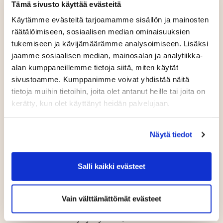
Tämä sivusto käyttää evästeitä
Käytämme evästeitä tarjoamamme sisällön ja mainosten
räätälöimiseen, sosiaalisen median ominaisuuksien
tukemiseen ja kävijämäärämme analysoimiseen. Lisäksi
jaamme sosiaalisen median, mainosalan ja analytiikka-
alan kumppaneillemme tietoja siitä, miten käytät
6. Säännönmukaiset
sivustoamme. Kumppanimme voivat yhdistää näitä
tietolähteet
tietoja muihin tietoihin, joita olet antanut heille tai joita on
kerätty, kun olet käyttänyt heidän palvelujaan.
Asiakkaaseen liittyviä tietoja kerätään asiakkaalta
itseltään sopimuksen tekemisen yhteydessä,
verkkopalvelun omat tiedot -osiossa, tuotteiden ja
Näytä tiedot
palvelujen käytön yhteydessä, asiakaspalvelun
yhteydessä sekä asiakkaan osallistuessa tuote- ja
palvelukehitykseen, tutkimuksiin tai kyselyihin.
Salli kaikki evästeet
Henkilötietoja voidaan kerätä ja päivittää myös
rekisterinpitäjän ja sen kanssa kulloinkin samaan
konserniin kuuluvien yritysten muista rekistereistä
Vain välttämättömät evästeet
sekä henkilötietoja koskevia palveluja tarjoavilta
viranomaisilta ja yrityksiltä, kuten