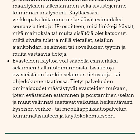
määrityksien tallentaminen sekä sivustojemme
toiminnan analysointi. Käyttäessäsi
verkkopalveluitamme ne keräävät esimerkiksi
seuraavia tietoja: IP-osoitteen, mitä linkkejä käytät,
mitä mainoksia tai muita sisältöjä olet katsonut,
miltä sivulta tulet ja millä vierailet, selailun
ajankohdan, selaimesi tai sovelluksen tyypin ja
muita vastaavia tietoja.
Evästeiden käyttöä voit säädellä esimerkiksi
selaimien hallintotoiminnoista. Lisätietoja
evästeistä on kunkin selaimen tietosuoja- tai
ohjedokumentaatiossa. Tietyt palveluiden
ominaisuudet määräytyvät evästeiden mukaan,
joten evästeiden estäminen ja poistaminen (selain
ja muut valinnat) saattavat vaikuttaa heikentävästi
kyseisen verkko- tai mobiiliapplikaatiopalvelun
toiminnallisuuteen ja käyttökokemukseen.​​​​​​​