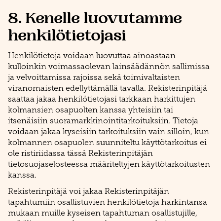
8. Kenelle luovutamme
henkilötietojasi
Henkilötietoja voidaan luovuttaa ainoastaan
kulloinkin voimassaolevan lainsäädännön sallimissa
ja velvoittamissa rajoissa sekä toimivaltaisten
viranomaisten edellyttämällä tavalla. Rekisterinpitäjä
saattaa jakaa henkilötietojasi tarkkaan harkittujen
kolmansien osapuolten kanssa yhteisiin tai
itsenäisiin suoramarkkinointitarkoituksiin. Tietoja
voidaan jakaa kyseisiin tarkoituksiin vain silloin, kun
kolmannen osapuolen suunniteltu käyttötarkoitus ei
ole ristiriidassa tässä Rekisterinpitäjän
tietosuojaselosteessa määriteltyjen käyttötarkoitusten
kanssa.
Rekisterinpitäjä voi jakaa Rekisterinpitäjän
tapahtumiin osallistuvien henkilötietoja harkintansa
mukaan muille kyseisen tapahtuman osallistujille,