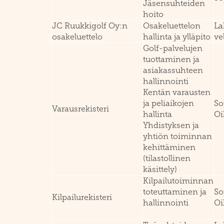
Jäsensuhteiden
hoito
JC Ruukkigolf Oy:n
Osakeluettelon
La
osakeluettelo
hallinta ja ylläpito
ve
Golf-palvelujen
tuottaminen ja
asiakassuhteen
hallinnointi
Kentän varausten
ja peliaikojen
So
Varausrekisteri
hallinta
Oi
Yhdistyksen ja
yhtiön toiminnan
kehittäminen
(tilastollinen
käsittely)
Kilpailutoiminnan
toteuttaminen ja
So
Kilpailurekisteri
hallinnointi
Oi