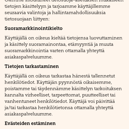
tietojen käsittelyyn ja tarjoamme käyttäjillemme
seuraavia valintoja ja hallintamahdollisuuksia
tietosuojaan liittyen:
Suoramarkkinointikielto
Käyttäjällä on oikeus kieltää tietojensa luovuttaminen
ja käsittely suoramainontaa, etämyyntiä ja muuta
suoramarkkinointia varten ottamalla yhteyttä
asiakaspalveluumme.
Tietojen tarkastaminen
Käyttäjällä on oikeus tarkastaa hänestä tallennetut
henkilötiedot. Käyttäjän pyynnöstä oikaisemme,
poistamme tai täydennämme käsittelyn tarkoituksen
kannalta virheelliset, tarpeettomat, puutteelliset tai
vanhentuneet henkilötiedot. Käyttäjä voi päivittää
ja/tai tarkastaa henkilötietonsa ottamalla yhteyttä
asiakaspalveluumme.
Evästeiden estäminen