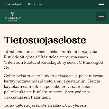
Vierailijat
Kirjaudu
Nav
Nav
Tietosuojaseloste
Tämä tietosuojaseloste koskee henkilötietoja, joita
Ruukkigolf-yhteisö käsittelee toiminnassaan.
Yhteisöön kuuluvat Ruukkigolf ry sekä JC Ruukkigolf
Oy.
Golfin pelaamiseen liittyen pelaajasta ja pelaamisesta
kertyy mittava määrä tietoja eri järjestelmiin. Tietoja
käytetään esimerkiksi peliaikojen varaamiseen,
pelioikeuksista huolehtimiseen, jäsenyyden ja
osakkuuksien hallintaan.
Tämä tietosuojaseloste sisältää EU:n yleisen