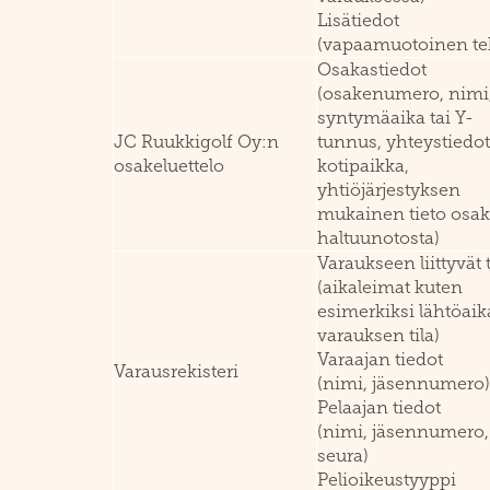
Lisätiedot
(vapaamuotoinen tek
Osakastiedot
(osakenumero, nimi
syntymäaika tai Y-
JC Ruukkigolf Oy:n
tunnus, yhteystiedot
osakeluettelo
kotipaikka,
yhtiöjärjestyksen
mukainen tieto osa
haltuunotosta)
Varaukseen liittyvät 
(aikaleimat kuten
esimerkiksi lähtöaik
varauksen tila)
Varaajan tiedot
Varausrekisteri
(nimi, jäsennumero)
Pelaajan tiedot
(nimi, jäsennumero,
seura)
Pelioikeustyyppi