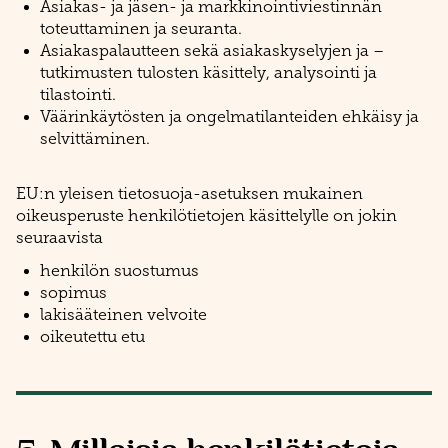
Asiakas- ja jäsen- ja markkinointiviestinnän
toteuttaminen ja seuranta.
Asiakaspalautteen sekä asiakaskyselyjen ja –
tutkimusten tulosten käsittely, analysointi ja
tilastointi.
Väärinkäytösten ja ongelmatilanteiden ehkäisy ja
selvittäminen.
EU:n yleisen tietosuoja-asetuksen mukainen
oikeusperuste henkilötietojen käsittelylle on jokin
seuraavista
henkilön suostumus
sopimus
lakisääteinen velvoite
oikeutettu etu