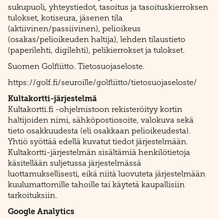
sukupuoli, yhteystiedot, tasoitus ja tasoituskierroksen
tulokset, kotiseura, jäsenen tila
(aktiivinen/passiivinen), pelioikeus
(osakas/pelioikeuden haltija), lehden tilaustieto
(paperilehti, digilehti), pelikierrokset ja tulokset.
Suomen Golfliitto. Tietosuojaseloste.
https://golf.fi/seuroille/golfliitto/tietosuojaseloste/
Kultakortti-järjestelmä
Kultakortti.fi -ohjelmistoon rekisteröityy kortin
haltijoiden nimi, sähköpostiosoite, valokuva sekä
tieto osakkuudesta (eli osakkaan pelioikeudesta).
Yhtiö syöttää edellä kuvatut tiedot järjestelmään.
Kultakortti-järjestelmän sisältämiä henkilötietoja
käsitellään suljetussa järjestelmässä
luottamuksellisesti, eikä niitä luovuteta järjestelmään
kuulumattomille tahoille tai käytetä kaupallisiin
tarkoituksiin.
Google Analytics