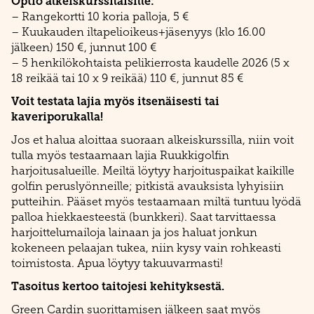
Optio alkeiskurssilaisille:
– Rangekortti 10 koria palloja, 5 €
– Kuukauden iltapelioikeus+jäsenyys (klo 16.00
jälkeen) 150 €, junnut 100 €
– 5 henkilökohtaista pelikierrosta kaudelle 2026 (5 x
18 reikää tai 10 x 9 reikää) 110 €, junnut 85 €
Voit testata lajia myös itsenäisesti tai
kaveriporukalla!
Jos et halua aloittaa suoraan alkeiskurssilla, niin voit
tulla myös testaamaan lajia Ruukkigolfin
harjoitusalueille. Meiltä löytyy harjoituspaikat kaikille
golfin peruslyönneille; pitkistä avauksista lyhyisiin
putteihin. Pääset myös testaamaan miltä tuntuu lyödä
palloa hiekkaesteestä (bunkkeri). Saat tarvittaessa
harjoittelumailoja lainaan ja jos haluat jonkun
kokeneen pelaajan tukea, niin kysy vain rohkeasti
toimistosta. Apua löytyy takuuvarmasti!
Tasoitus kertoo taitojesi kehityksestä.
Green Cardin suorittamisen jälkeen saat myös