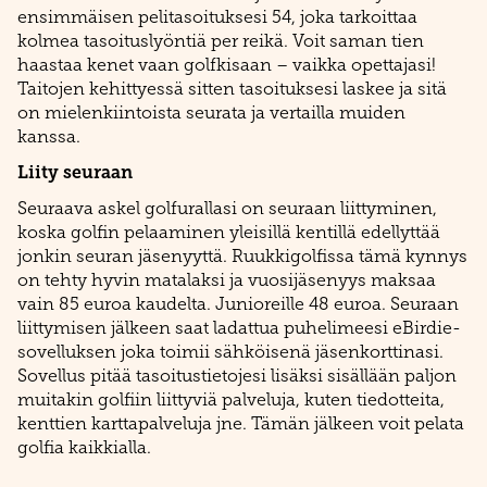
ensimmäisen pelitasoituksesi 54, joka tarkoittaa
kolmea tasoituslyöntiä per reikä. Voit saman tien
haastaa kenet vaan golfkisaan – vaikka opettajasi!
Taitojen kehittyessä sitten tasoituksesi laskee ja sitä
on mielenkiintoista seurata ja vertailla muiden
kanssa.
Liity seuraan
Seuraava askel golfurallasi on seuraan liittyminen,
koska golfin pelaaminen yleisillä kentillä edellyttää
jonkin seuran jäsenyyttä. Ruukkigolfissa tämä kynnys
on tehty hyvin matalaksi ja vuosijäsenyys maksaa
vain 85 euroa kaudelta. Junioreille 48 euroa. Seuraan
liittymisen jälkeen saat ladattua puhelimeesi eBirdie-
sovelluksen joka toimii sähköisenä jäsenkorttinasi.
Sovellus pitää tasoitustietojesi lisäksi sisällään paljon
muitakin golfiin liittyviä palveluja, kuten tiedotteita,
kenttien karttapalveluja jne. Tämän jälkeen voit pelata
golfia kaikkialla.