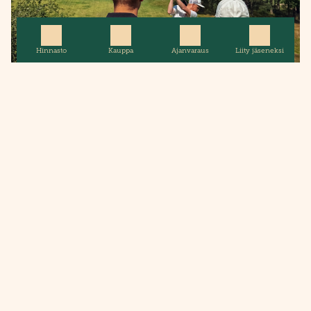
Hinnasto
Kauppa
Ajanvaraus
Liity jäseneksi