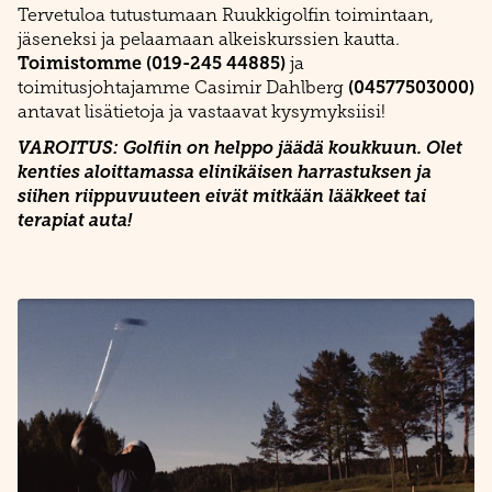
Tervetuloa tutustumaan Ruukkigolfin toimintaan,
jäseneksi ja pelaamaan alkeiskurssien kautta.
Toimistomme (019-245 44885)
ja
(04577503000)
toimitusjohtajamme Casimir Dahlberg
antavat lisätietoja ja vastaavat kysymyksiisi!
VAROITUS: Golfiin on helppo jäädä koukkuun. Olet
kenties aloittamassa elinikäisen harrastuksen ja
siihen riippuvuuteen eivät mitkään lääkkeet tai
terapiat auta!