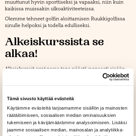
muuttunut hyvin sporttiseksi ja vapaaksi, niin kuin
kaikissa muissakin ulkoaktiviteeteissa.
Olemme tehneet golfin aloittamisen Ruukkigolfissa
sinulle helpoksi ja todella edulliseksi.
Alkeiskurssista se
alkaa!
Alkeiskurssit ovat paras tapa päästä nopeasti sisään
lajin saloihin. Niitä järjestetään läpi kauden ja
kursseilla tutustut samalla myös uusiin pelikavereihin.
Alkeiskurssilla saat perustiedot golfin perusteista,
säännöistä, käyttäytymisestä ja turvallisesta pelistä.
Tämä sivusto käyttää evästeitä
Näiden lisäksi myös eri lyönnit ja niiden tekniikka
Käytämme evästeitä tarjoamamme sisällön ja mainosten
ovat olennainen osa koulutusta. Alkeiskurssin
räätälöimiseen, sosiaalisen median ominaisuuksien
lopputuloksena saat Green Cardin, joka on
eräänlainen golfarin ”ajokortti”.
tukemiseen ja kävijämäärämme analysoimiseen. Lisäksi
jaamme sosiaalisen median, mainosalan ja analytiikka-
Ruukin golfopettajat ovat auttaneet tuhansia