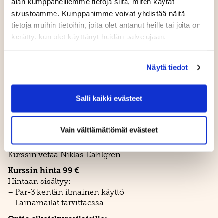
alan kumppaneillemme tietoja siitä, miten käytät
golfareita alkuun ja heidän opastuksellaan pääset
sivustoamme. Kumppanimme voivat yhdistää näitä
lajissa niin pitkälle, kuin vain itse haluat.
tietoja muihin tietoihin, joita olet antanut heille tai joita on
Greencard -kurssit
kerätty, kun olet käyttänyt heidän palvelujaan.
Kauden ensimmäiset greencard -kurssit järjestetään
10.5 ja 24.5. Ilmoittautumiset kotisivun
Näytä tiedot
kilpailukalenterin
kautta tai soittamalla toimistoon
019-245 4485. Sähköpostilla toimisto@ruukkigolf.fi
Tällä kurssilla saat golfin pelaamisen valmiudet.
Salli kaikki evästeet
Kurssilla käydään läpi eri pelin osa-alueet ja lyönnit
aina pitkistä lyönneistä puttaamiseen. Käymme myös
läpi tärkeimmät säännöt ja pelimuodot. Kurssi kestää
Vain välttämättömät evästeet
4h ja päättyy greencardin saamiseen.
Kurssin vetää Niklas Dahlgren
Kurssin hinta 99 €
Hintaan sisältyy:
– Par-3 kentän ilmainen käyttö
– Lainamailat tarvittaessa