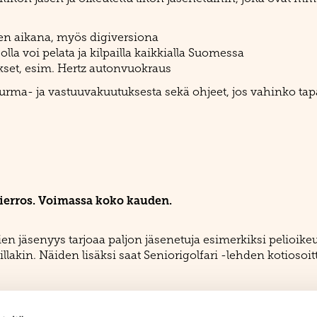
den aikana, myös digiversiona
 jolla voi pelata ja kilpailla kaikkialla Suomessa
set, esim. Hertz autonvuokraus
paturma- ja vastuuvakuutuksesta sekä ohjeet, jos vahinko tap
kierros. Voimassa koko kauden.
en jäsenyys tarjoaa paljon jäsenetuja esimerkiksi pelioike
lakin. Näiden lisäksi saat Seniorigolfari -lehden kotiosoi