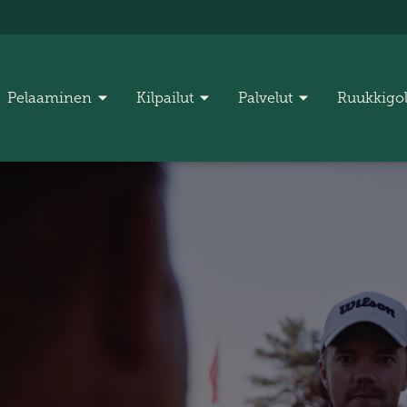
Pelaaminen
Kilpailut
Palvelut
Ruukkigo