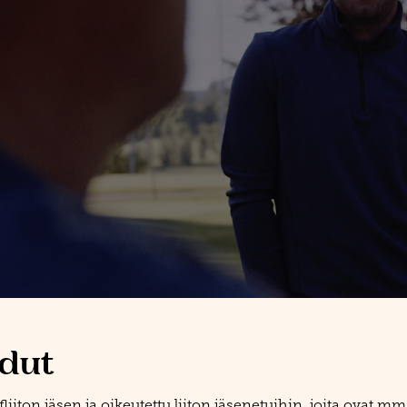
edut
iton jäsen ja oikeutettu liiton jäsenetuihin, joita ovat mm