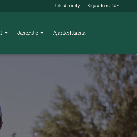
Rekisteröidy
Kirjaudu sisään
lf
Jäsenille
Ajankohtaista