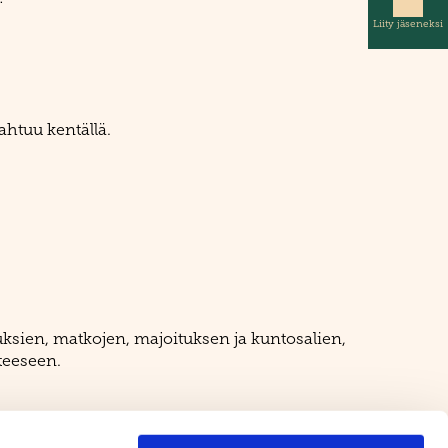
Liity jäseneksi
ahtuu kentällä.
uksien, matkojen, majoituksen ja kuntosalien,
tteeseen.