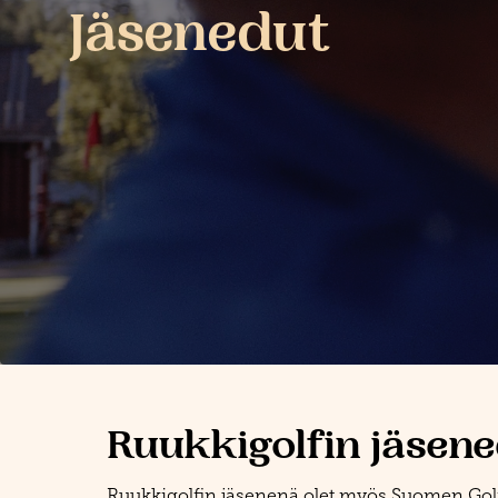
Jäsenedut
Ruukkigolfin jäsen
Ruukkigolfin jäsenenä olet myös Suomen Golfli