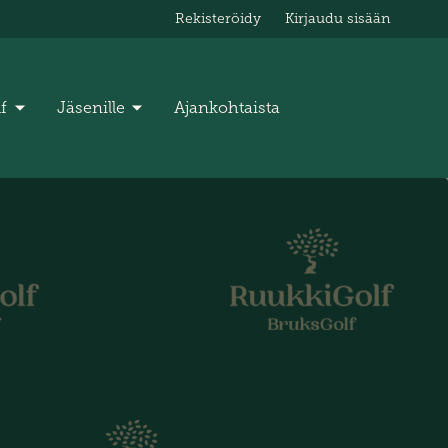
Rekisteröidy
Kirjaudu sisään
lf
Jäsenille
Ajankohtaista