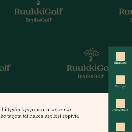
Hinnasto
Kauppa
 liittyvän kysynnän ja tarjonnan
Ajanvaraus
tarjota tai hakea itsellesi sopivia