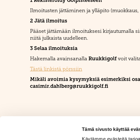
1 Rekisteröidy Golpisteeseen
Ilmoitusten jättäminen ja ylläpito (muokkaus, po
2 Jätä ilmoitus
Pääset jättämään ilmoituksesi kirjautumalla 
niitä julkaista uudelleen.
3 Selaa ilmoituksia
Ruukkigolf
Hakemalla avainsanalla
voit valit
Tästä linkistä pörssiin
Mikäli avoimia kysymyksiä esimerkiksi osak
casimir.dahlberg@ruukkigolf.fi
Tämä sivusto käyttää eväs
Käytämme evästeitä tarjoa