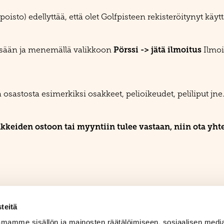
isto) edellyttää, että olet Golfpisteen rekisteröitynyt käytt
Pörssi -> jätä
ilmoitus
sisään ja menemällä valikkoon
Ilmoi
a osastosta esimerkiksi osakkeet, pelioikeudet, peliliput jne
keiden ostoon tai myyntiin tulee vastaan, niin ota yht
teitä
mamme sisällön ja mainosten räätälöimiseen, sosiaalisen medi