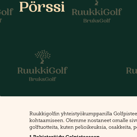
Pörssi
Ruukkigolfin yhteistyökumppanilla Golfpisteel
kohtaamiseen. Olemme nostaneet omalle sivulle
golftuotteita, kuten pelioikeuksia, osakkeita, pe