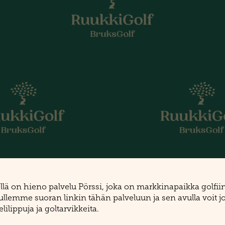
lä on hieno palvelu Pörssi, joka on markkinapaikka golfiin
mme suoran linkin tähän palveluun ja sen avulla voit joko 
lilippuja ja goltarvikkeita.