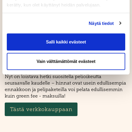
Verkkokauppa on nyt auki
kerätty, kun olet käyttänyt heidän palvelujaan.
Verkkokaupassamme on kaudelle 2026 tarjolla paljon
erilaisia vaihtoehtoisia pelioikeuksia. Olipa kyseessä
Näytä tiedot
sitten uuden pelaajan peliaktiivisuus, ikä tai
kausiluontoinen pelaaminen, niin löydämme
varmasti jokaiselle sopivan vaihtoehdon. Esimerkiksi
Salli kaikki evästeet
mökkeilijöille ja lomalaisille löytyy nyt myös 30
päivän loma-ajan pelioikeus.
"Meillä ei pelata ainoastaan sellaisena kuin olet,
Vain välttämättömät evästeet
vaan myös niin kuin haluat!"
Nyt on loistava hetki suositella pelioikeutta
seuraavalle kaudelle – hinnat ovat usein edullisempia
ennakkoon ja pelipaketeilla voi pelata edullisemmin
kuin green fee - maksuilla!
Tästä verkkokauppaan