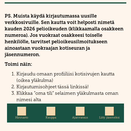
PS. Muista käydä kirjautumassa uusille
verkkosivuille. Sen kautta voit helposti nimetä
kauden 2026 pelioikeuden (klikkaamalla osakkeen
numeroa). Jos vuokraat osakkeesi toiselle
henkilölle, tarvitset pelioikeusilmoitukseen
ainoastaan vuokraajan kotiseuran ja
jäsennumeron.
Toimi näin:
Kirjaudu omaan profiiliisi kotisivujen kautta
(oikea yläkulma)
Kirjautumisohjeet tässä
linkissä!
Klikkaa ”oma tili” selaimen yläkulmasta oman
nimesi alta
Varmista, kirjautumisen jälkeen omista tiedoista
että näytön kieli on suomi
Hinnasto
Kauppa
Ajanvaraus
Liity jäseneksi
Omissa tiedoissa näkyy kohta ”osakkeet”, paina
siitä osakkeen numeroa