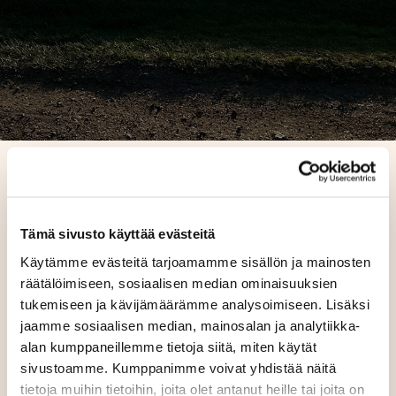
06.02.2026 10:03
Me Ruukissa uskomme, että ystävän suositteluun
Tämä sivusto käyttää evästeitä
uskotaan enemmän kuin yhteenkään maksettuun
Käytämme evästeitä tarjoamamme sisällön ja mainosten
mainokseen. Ihmiset uskovat ihmisiä ja sen pohjalta
räätälöimiseen, sosiaalisen median ominaisuuksien
olemme rakentaneet
vain Ruukkigolfin osakkaille
tukemiseen ja kävijämäärämme analysoimiseen. Lisäksi
tarkoitetun edun!
jaamme sosiaalisen median, mainosalan ja analytiikka-
Onko tuttavapiirissäsi aloittelevia tai kokeneita
alan kumppaneillemme tietoja siitä, miten käytät
golfareita, joilla ei vielä ole pelioikeutta Ruukkiin? Nyt
sivustoamme. Kumppanimme voivat yhdistää näitä
siihen löytyy ratkaisu!
tietoja muihin tietoihin, joita olet antanut heille tai joita on