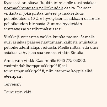
Kyseessä on oltava Ruukin toimistolle uusi asiakas
normaalihintaisen pelioikeuden
osalta. Tienaat
vinkistäsi, joka johtaa uuteen ja maksettuun
pelioikeuteen, 10 %:n hyvityksen asiakkaan ostaman
pelioikeuden hinnasta. Summa hyvitetään
seuraavassa vastikemaksussasi.
Vinkkejä voit antaa vaikka kuinka monta. Samalla
uusi asiakas pääsee nauttimaan kaikista muistakin
pelioikeudenhaltijan eduista. Meille riittää, että uusi
asiakas vahvistaa saaneensa vinkin Sinulta.
Anna vain vinkki Casimirille (045 775 03000,
casimir.dahlberg@ruukkigolf.fi) tai
toimisto@ruukkigolf.fi, niin otamme koppia siitä
eteenpäin.
Terveisin
Toimiston väki