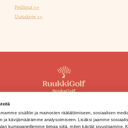
Peliliput >>
Uutiskirje >>
019-245 4485
teitä
toimisto@ruukkigolf.fi
mamme sisällön ja mainosten räätälöimiseen, sosiaalisen medi
Yhteystiedot
n ja kävijämäärämme analysoimiseen. Lisäksi jaamme sosiaali
-alan kumppaneillemme tietoja siitä, miten käytät sivustoamme