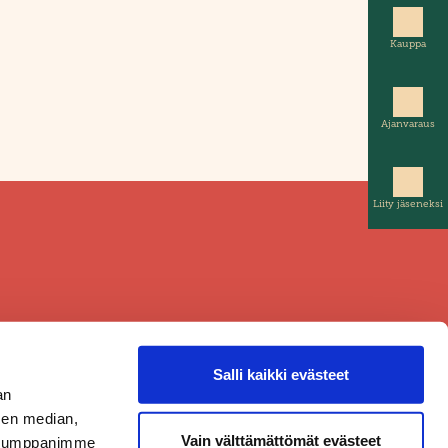
Kauppa
Ajanvaraus
Liity jäseneksi
Salli kaikki evästeet
an
sen median,
Vain välttämättömät evästeet
. Kumppanimme