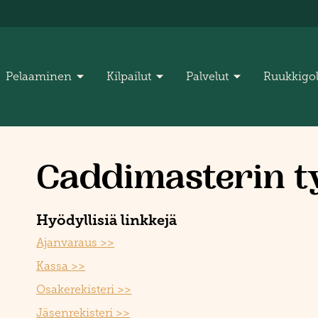
Pelaaminen
Kilpailut
Palvelut
Ruukkigo
Caddimasterin 
Hyödyllisiä linkkejä
Ajanvaraus >>
Kassa >>
Osakerekisteri >>
Jäsenrekisteri >>