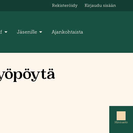
Rekisteröidy
Kirjaudu sisään
lf
Jäsenille
Ajankohtaista
työpöytä
Hinnasto