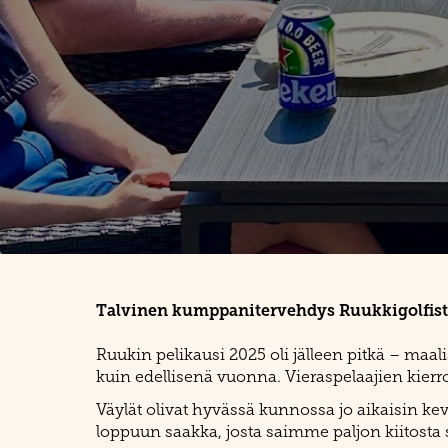
Talvinen kumppanitervehdys Ruukkigolfist
Ruukin pelikausi 2025 oli jälleen pitkä – maa
kuin edellisenä vuonna. Vieraspelaajien kierroks
Väylät olivat hyvässä kunnossa jo aikaisin k
loppuun saakka, josta saimme paljon kiitosta se