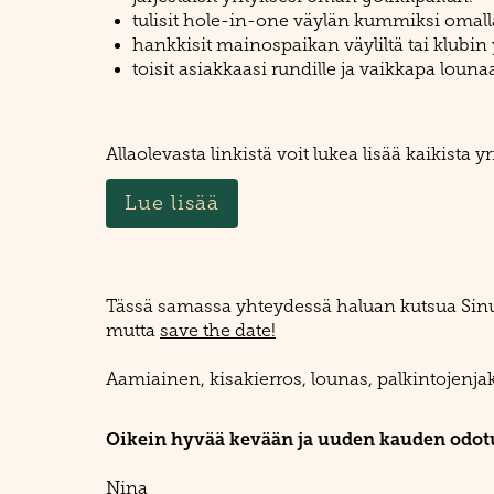
tulisit hole-in-one väylän kummiksi omall
hankkisit mainospaikan väyliltä tai klubin
toisit asiakkaasi rundille ja vaikkapa lounaa
Allaolevasta linkistä voit lukea lisää kaikista 
Lue lisää
Tässä samassa yhteydessä
haluan kutsua Sinu
mutta
save the date!
Aamiainen, kisakierros, lounas, palkintojenja
Oikein hyvää kevään ja uuden kauden odotu
Nina