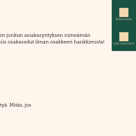
Ajanvaraus
okseen jonkun asiakasyrityksen nimeämän
a siis osakasedut ilman osakkeen hankkimista!
Liity jäseneksi
tyä. Mitäs, jos