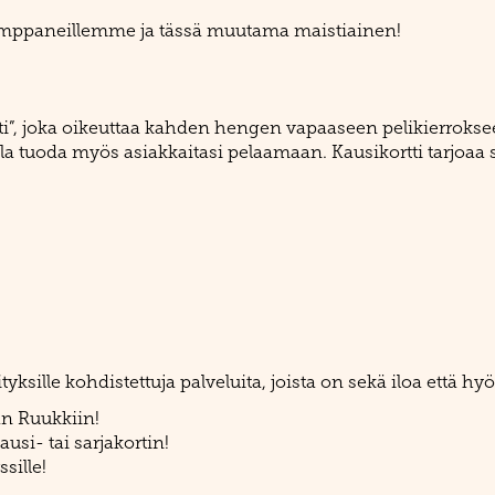
kumppaneillemme ja tässä muutama maistiainen!
okortti”, joka oikeuttaa kahden hengen vapaaseen pelikierr
ulla tuoda myös asiakkaitasi pelaamaan. Kausikortti tarjoa
ityksille kohdistettuja palveluita, joista on sekä iloa että hyö
än Ruukkiin!
usi- tai sarjakortin!
sille!