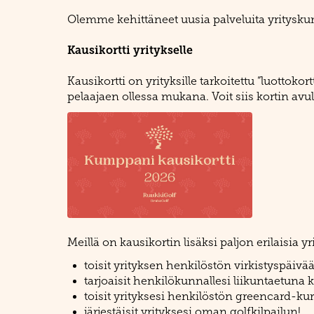
Olemme kehittäneet uusia palveluita yritys
Kausikortti yritykselle
Kausikortti on yrityksille tarkoitettu ”luott
pelaajaen ollessa mukana. Voit siis kortin av
Meillä on kausikortin lisäksi paljon erilaisia yr
toisit yrityksen henkilöstön virkistyspäivä
tarjoaisit henkilökunnallesi liikuntaetuna ka
toisit yrityksesi henkilöstön greencard-kurs
järjestäisit yrityksesi oman golfkilpailun!