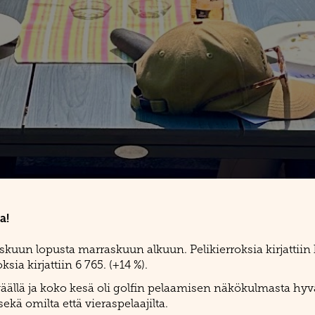
a!
liskuun lopusta marraskuun alkuun. Pelikierroksia kirjatti
ia kirjattiin 6 765. (+14 %).
eväällä ja koko kesä oli golfin pelaamisen näkökulmasta h
kä omilta että vieraspelaajilta.