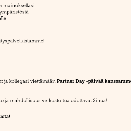
a mainoksellasi
 ympäristöstä
lle
yrityspalveluistamme!
Partner Day -päivää kanssamm
t ja kollegasi viettämään
ko ja mahdollisuus verkostoitua odottavat Sinua!
sta!