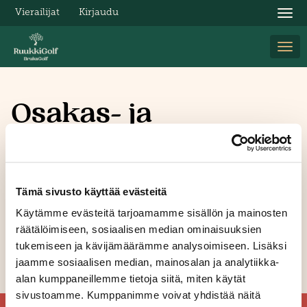
Vierailijat
Kirjaudu
Nav
Nav
Osakas- ja
pelioikeuskortti
kfjadökjgakdjg
Tämä sivusto käyttää evästeitä
kdjsfhksjdhf
Käytämme evästeitä tarjoamamme sisällön ja mainosten
räätälöimiseen, sosiaalisen median ominaisuuksien
tukemiseen ja kävijämäärämme analysoimiseen. Lisäksi
jaamme sosiaalisen median, mainosalan ja analytiikka-
alan kumppaneillemme tietoja siitä, miten käytät
sivustoamme. Kumppanimme voivat yhdistää näitä