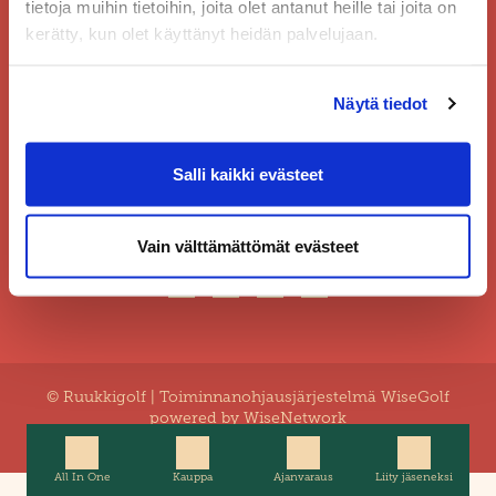
tietoja muihin tietoihin, joita olet antanut heille tai joita on
kerätty, kun olet käyttänyt heidän palvelujaan.
Näytä tiedot
019-245 4485
Salli kaikki evästeet
toimisto@ruukkigolf.fi
Yhteystiedot
Vain välttämättömät evästeet
© Ruukkigolf
| Toiminnanohjausjärjestelmä
WiseGolf
powered by
WiseNetwork
Tietosuojaseloste
|
Evästeet
All In One
Kauppa
Ajanvaraus
Liity jäseneksi