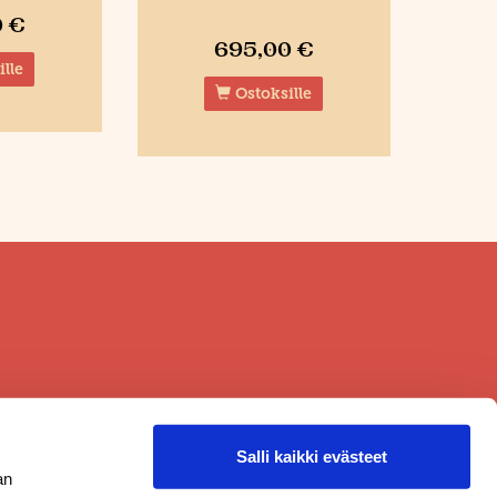
0 €
695,00 €
lle
Ostoksille
Salli kaikki evästeet
an