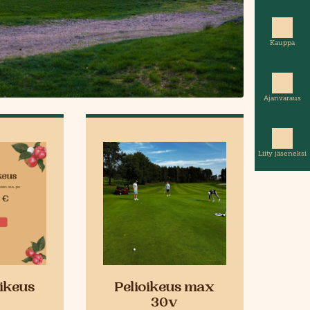
Kauppa
Ajanvaraus
Liity jäseneksi
ikeus
Pelioikeus max
30v