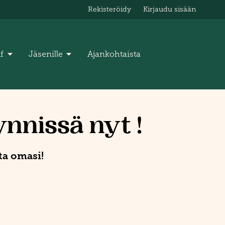
Rekisteröidy
Kirjaudu sisään
lf
Jäsenille
Ajankohtaista
nnissä nyt !
ta omasi!