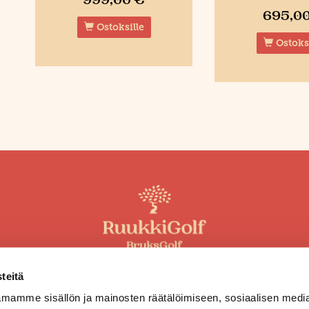
999,00 €
695,0
Ostoksille
Ostoksi
019-245 4485
teitä
toimisto@ruukkigolf.fi
mamme sisällön ja mainosten räätälöimiseen, sosiaalisen medi