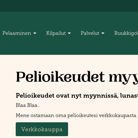
Pelaaminen
Kilpailut
Palvelut
Ruukkigo
Pelioikeudet myy
Pelioikeudet ovat nyt myynnissä, lunas
Blaa Blaa..
Mene ostamaan oma pelioikeutesi verkkokaupasta.
Verkkokauppa