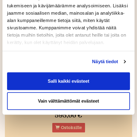
tukemiseen ja kävijämäärämme analysoimiseen. Lisäksi
jaamme sosiaalisen median, mainosalan ja analytiikka-
alan kumppaneillemme tietoja siitä, miten käytät
sivustoamme. Kumppanimme voivat yhdistää näitä
tietoja muihin tietoihin, joita olet antanut heille tai joita on
kerätty, kun olet käyttänyt heidän palvelujaan.
Näytä tiedot
Salli kaikki evästeet
Arkipelioikeus eläkeläiselle max 20
kierrosta
Vain välttämättömät evästeet
595,00 €
Ostoksille