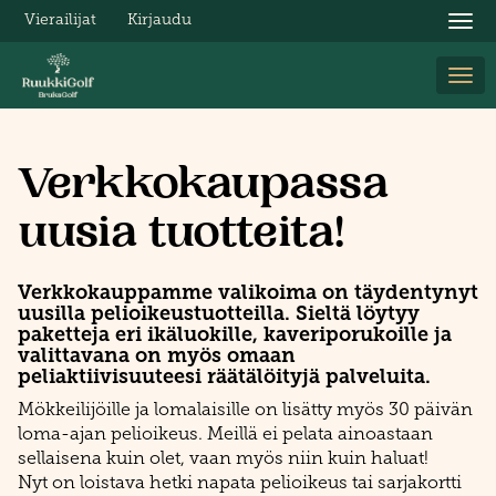
Vierailijat
Kirjaudu
Nav
Nav
Verkkokaupassa
uusia tuotteita!
Verkkokauppamme valikoima on täydentynyt
uusilla pelioikeustuotteilla. Sieltä löytyy
paketteja eri ikäluokille, kaveriporukoille ja
valittavana on myös omaan
peliaktiivisuuteesi räätälöityjä palveluita.
Mökkeilijöille ja lomalaisille on lisätty myös 30 päivän
loma-ajan pelioikeus. Meillä ei pelata ainoastaan
sellaisena kuin olet, vaan myös niin kuin haluat!
Nyt on loistava hetki napata pelioikeus tai sarjakortti