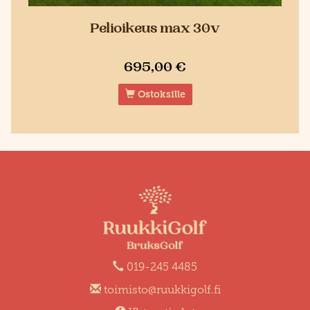
Pelioikeus max 30v
695,00 €
Ostoksille
019-245 4485
toimisto@ruukkigolf.fi