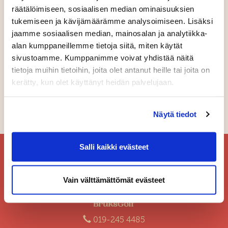
räätälöimiseen, sosiaalisen median ominaisuuksien
Ystävänpäivän
tukemiseen ja kävijämäärämme analysoimiseen. Lisäksi
jaamme sosiaalisen median, mainosalan ja analytiikka-
tarjous
alan kumppaneillemme tietoja siitä, miten käytät
sivustoamme. Kumppanimme voivat yhdistää näitä
tietoja muihin tietoihin, joita olet antanut heille tai joita on
Tuo ystäväsi pelaamaan!
kerätty, kun olet käyttänyt heidän palvelujaan.
Green feet ja auto vain 110 e
​​​​​​​Tarjous voimassa 13.-15.2.
Näytä tiedot
Osta omasi
tästä
Salli kaikki evästeet
Vain välttämättömät evästeet
019-245 4485