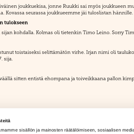
äiväinen joukkuekisa, jonne Ruukki sai myös joukkueen muka
 Kovassa seurassa joukkueemme jäi tuloslistan hännille.
un tulokseen
sijan kohdalla. Kolmas oli tietenkin Timo Leino. Sorry Timo
tunut toistaiseksi selittämätön virhe. Irjan nimi oli tauluk
 sija.
eväällä sitten entistä ehompana ja toiveikkaana pallon ki
teitä
mamme sisällön ja mainosten räätälöimiseen, sosiaalisen medi