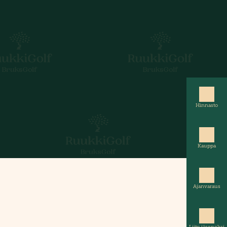
Hinnasto
Kauppa
Ajanvaraus
Liity jäseneksi