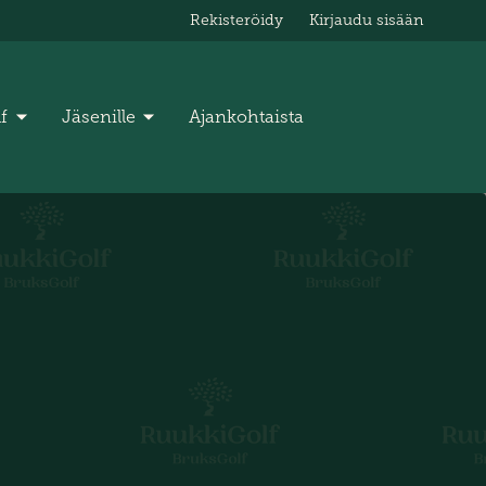
Rekisteröidy
Kirjaudu sisään
lf
Jäsenille
Ajankohtaista