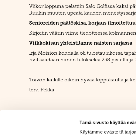
Viikonloppuna pelattiin Salo Golfissa kaksi p
Ruukin muuten upeata kauden menestyssarjaa.
Senioreiden päätöskisa, korjaus ilmoitettu
Kirjoitin väärin viime tiedotteessa kolmannen 
Viikkokisan yhteistilanne naisten sarjassa
Irja Moision kohdalla oli tulostaulukossa tapah
rivit saadaan hänen tulokseksi 258 pistettä ja 7.
Toivon kaikille oikein hyvää loppukautta ja k
terv. Pekka
Tämä sivusto käyttää eväs
Käytämme evästeitä tarjoa