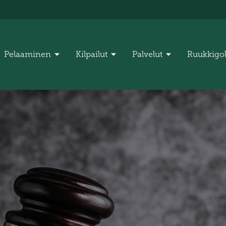
Pelaaminen
Kilpailut
Palvelut
Ruukkigo