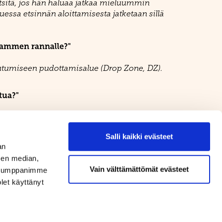
 etsitä, jos hän haluaa jatkaa mieluummin
uessa etsinnän aloittamisesta jatketaan sillä
 lammen rannalle?"
autumiseen pudottamisalue (Drop Zone, DZ).
tua?"
spaikan puoleisen ojan takana. Mutta ei koskaan
Salli kaikki evästeet
an
sen median,
Vain välttämättömät evästeet
. Kumppanimme
olet käyttänyt