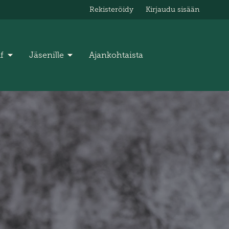
Rekisteröidy
Kirjaudu sisään
lf
Jäsenille
Ajankohtaista