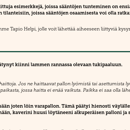
mittuja esimerkkejä, joissa sääntöjen tunteminen on ensi
n tilanteisiin, joissa sääntöjen osaamisesta voi olla rat
e Tapio Helpi, jolle voit lähettää aiheeseen liittyviä kys
äätynyt kiinni lammen rannassa olevaan tukipaaluun.
ä haittoja. Jos ne haittaavat pallon lyömistä tai asettumist
ikasta, jossa haitta ei enää vaikuta. Paikka ei saa olla lä
än joten löin varapallon. Tämä päätyi hienosti väylälle.
än, kaverini huusi löytäneeni alkuperäisen palloni ja sa