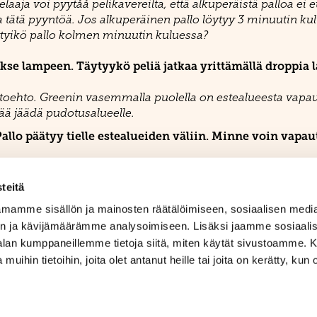
elaaja voi pyytåå pelikavereilta, että alkuperäistä palloa ei
a tätä pyyntöä. Jos alkuperäinen pallo löytyy 3 minuutin kul
Löytyikö pallo kolmen minuutin kuluessa?
kse lampeen. Täytyykö peliä jatkaa yrittämällä droppia
ihtoehto. Greenin vasemmalla puolella on estealueesta vap
ää jäädä pudotusalueelle.
Pallo päätyy tielle estealueiden väliin. Minne voin vapau
ä pallo että lyöntiasento pois tieltä). Se voi olla jopa avau
nmitan sisälle. Sääntö 16.
teitä
mamme sisällön ja mainosten räätälöimiseen, sosiaalisen medi
n ja kävijämäärämme analysoimiseen. Lisäksi jaamme sosiaali
-alan kumppaneillemme tietoja siitä, miten käytät sivustoamme
 muihin tietoihin, joita olet antanut heille tai joita on kerätty, kun 