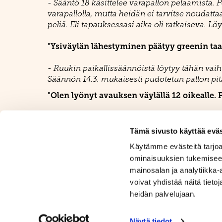
- Sääntö 18 käsittelee varapallon pelaamista. P
varapallolla, mutta heidän ei tarvitse noudatta
peliä. Eli tapauksessasi aika oli ratkaiseva. 
"Ysiväylän lähestyminen päätyy greenin taa
- Ruukin paikallissäännöistä löytyy tähän va
Säännön 14.3. mukaisesti pudotetun pallon pit
"Olen lyönyt avauksen väylällä 12 oikealle. 
- Etsi lähin paikka, jossa vapaudut täysin (sek
lähempänä lippua. Pallon pudotus yhden maila
Tämä sivusto käyttää eväs
Käytämme evästeitä tarjoa
ominaisuuksien tukemisee
mainosalan ja analytiikka
voivat yhdistää näitä tietoja
heidän palvelujaan.
Näytä tiedot