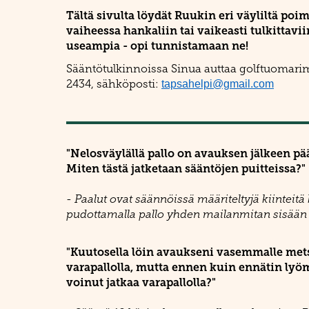
Tältä sivulta löydät Ruukin eri väyliltä poi
vaiheessa hankaliin tai vaikeasti tulkittavii
useampia - opi tunnistamaan ne!
Sääntötulkinnoissa Sinua auttaa golftuomarimm
2434, sähköposti:
tapsahelpi@gmail.com
"Nelosväylällä pallo on avauksen jälkeen p
Miten tästä jatketaan sääntöjen puitteissa?"
- Paalut ovat säännöissä määriteltyjä kiinteit
pudottamalla pallo yhden mailanmitan sisään pa
"Kuutosella löin avaukseni vasemmalle metsä
varapallolla, mutta ennen kuin ennätin lyömä
voinut jatkaa varapallolla?"