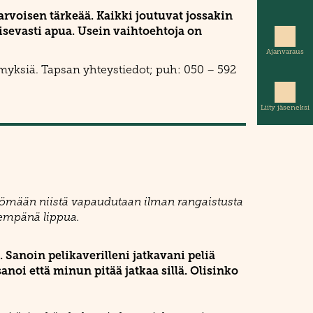
arvoisen tärkeää. Kaikki joutuvat jossakin
kaisevasti apua. Usein vaihtoehtoja on
Ajanvaraus
ymyksiä. Tapsan yhteystiedot; puh: 050 – 592
Liity jäseneksi
a lyömään niistä vapaudutaan ilman rangaistusta
hempänä lippua.
 Sanoin pelikaverilleni jatkavani peliä
noi että minun pitää jatkaa sillä. Olisinko