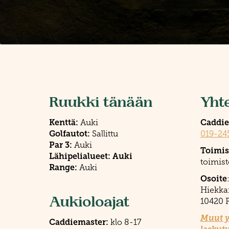
Ruukki tänään
Yht
Kenttä:
Caddie
Auki
Golfautot:
Sallittu
019-24
Par 3:
Auki
Toimis
Lähipelialueet: Auki
toimist
Range:
Auki
Osoite
Hiekka
Aukioloajat
10420 
Muut y
Caddiemaster:
klo 8-17