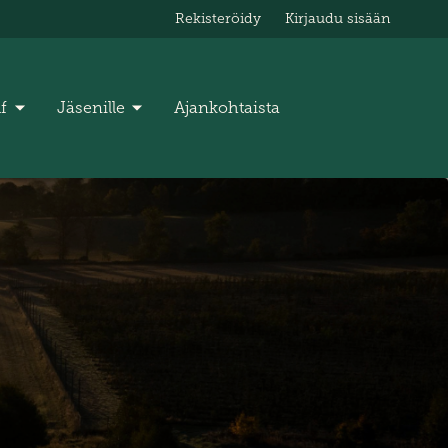
Rekisteröidy
Kirjaudu sisään
lf
Jäsenille
Ajankohtaista