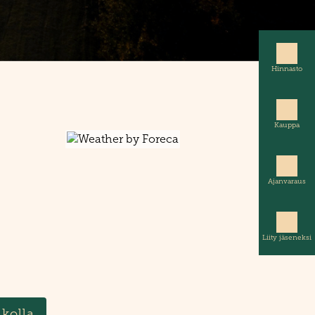
Hinnasto
Kauppa
Ajanvaraus
Liity jäseneksi
ikolla