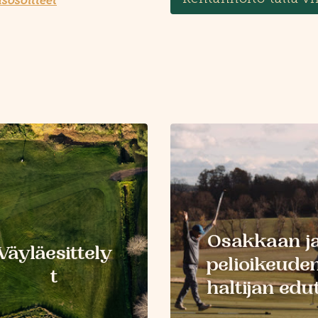
sosoitteet
Osakkaan j
Väyläesittely
pelioikeude
t
haltijan edu