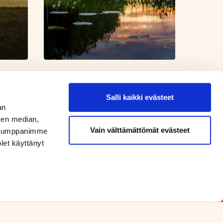
Salli kaikki evästeet
an
sen median,
Vain välttämättömät evästeet
. Kumppanimme
olet käyttänyt