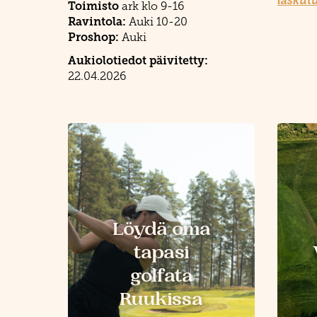
laskutu
Toimisto
ark klo 9-16
Ravintola:
Auki 10-20
Proshop:
Auki
Aukiolotiedot päivitetty:
22.04.2026
Löydä oma
tapasi
golfata
Ruukissa