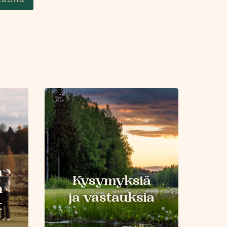
a
Kysymyksiä
n
ja vastauksia
t