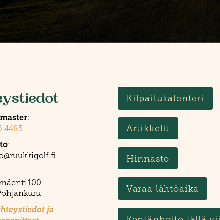
eystiedot
Kilpailukalenteri
master:
Artikkelit
5 4485
to
:
o@ruukkigolf.fi
Hinnasto
:
mäenti 100
Varaa lähtöaika
Pohjankuru
hteystiedot ja
Kentänhoito tällä vi